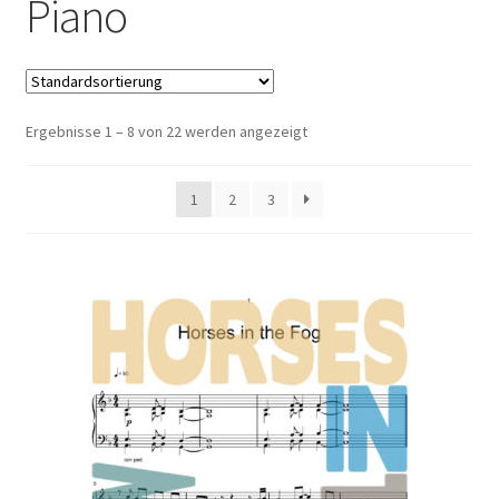
Piano
Free Sheet Music
Ergebnisse 1 – 8 von 22 werden angezeigt
1
2
3