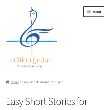
Zur
Zum
Menü
Navigation
Inhalt
springen
springen
Willkommen
Start
Easy Short Stories for Piano
Digital Sheet Music
Easy Short Stories for
Sheet Music Books